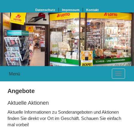
|
|
Datenschutz
Impressum
Kontakt
Menü
Navigat
ausklap
Angebote
Aktuelle Aktionen
Aktuelle Informationen zu Sonderangeboten und Aktionen
finden Sie direkt vor Ort im Geschäft. Schauen Sie einfach
mal vorbei!